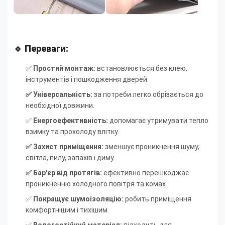
🔹 Переваги:
✅
Простий монтаж:
встановлюється без клею,
інструментів і пошкодження дверей.
✅ Універсальність:
за потреби легко обрізається до
необхідної довжини.
✅
Енергоефективність:
допомагає утримувати тепло
взимку та прохолоду влітку.
✅ Захист приміщення:
зменшує проникнення шуму,
світла, пилу, запахів і диму.
✅ Бар'єр від протягів:
ефективно перешкоджає
проникненню холодного повітря та комах.
✅
Покращує шумоізоляцію:
робить приміщення
комфортнішим і тихішим.