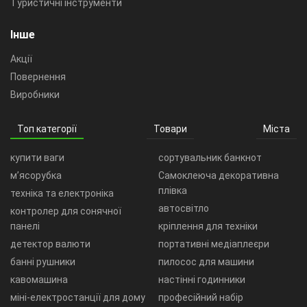
Туристичні інструменти
Інше
Акції
Повернення
Виробники
Топ категорії
Товари
Міста
купити ваги
сортувальник банкнот
м’ясорубка
Самоклеюча декоративна
плівка
техніка та електроніка
автосвітло
контролер для сонячної
панелі
кріплення для техніки
детектор валюти
портативні медіаплеєри
банні рушники
пилосос для машини
кавомашина
настінні годинники
міні-електростанції для дому
професійний набір