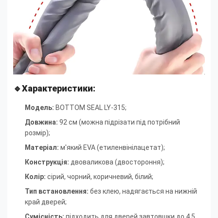
🔹Характеристики:
Модель:
BOTTOM SEAL LY-315;
Довжина:
92 см (можна підрізати під потрібний
розмір);
Матеріал:
м'який EVA (етиленвінілацетат);
Конструкція:
двоваликова (двостороння);
Колір:
сірий, чорний, коричневий, білий;
Тип встановлення:
без клею, надягається на нижній
край дверей;
Сумісність:
підходить для дверей завтовшки до 4,5