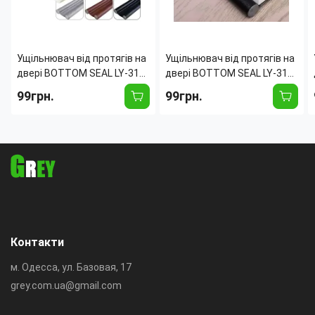
Ущільнювач від протягів на
Ущільнювач від протягів на
двері BOTTOM SEAL LY-315,
двері BOTTOM SEAL LY-315,
92 см, двосторонній
92 см, двосторонній
99грн.
99грн.
обмежувач під двері Білий
обмежувач під двері
Чорний
Контакти
м. Одесса, ул. Базовая, 17
grey.com.ua@gmail.com