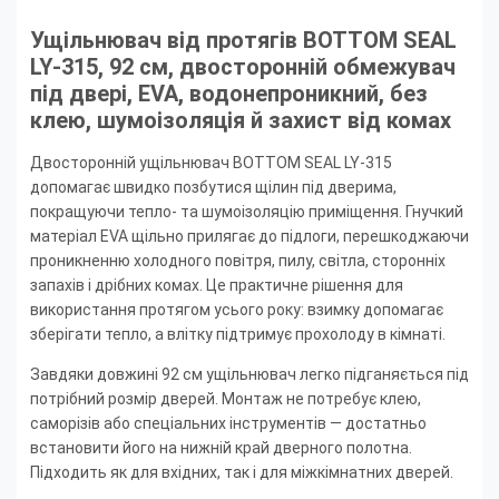
Ущільнювач від протягів BOTTOM SEAL
LY-315, 92 см, двосторонній обмежувач
під двері, EVA, водонепроникний, без
клею, шумоізоляція й захист від комах
Двосторонній ущільнювач BOTTOM SEAL LY-315
допомагає швидко позбутися щілин під дверима,
покращуючи тепло- та шумоізоляцію приміщення. Гнучкий
матеріал EVA щільно прилягає до підлоги, перешкоджаючи
проникненню холодного повітря, пилу, світла, сторонніх
запахів і дрібних комах. Це практичне рішення для
використання протягом усього року: взимку допомагає
зберігати тепло, а влітку підтримує прохолоду в кімнаті.
Завдяки довжині 92 см ущільнювач легко підганяється під
потрібний розмір дверей. Монтаж не потребує клею,
саморізів або спеціальних інструментів — достатньо
встановити його на нижній край дверного полотна.
Підходить як для вхідних, так і для міжкімнатних дверей.