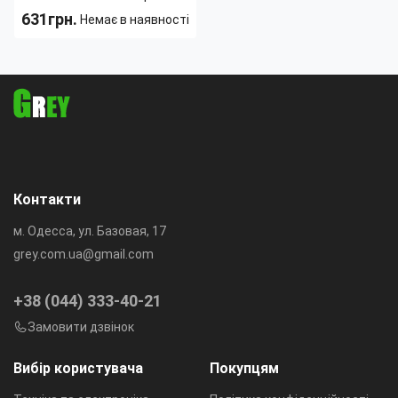
631грн.
Немає в наявності
Чувствительность:
120 дБ
Вид наушников:
Вкладыши
Минимальная
20
воспроизводимая
Гц
частота:
Тип назначения:
Наушники
Тип подключения:
Bluetooth
Контакти
м. Одесса, ул. Базовая, 17
grey.com.ua@gmail.com
+38 (044) 333-40-21
Замовити дзвінок
Вибір користувача
Покупцям