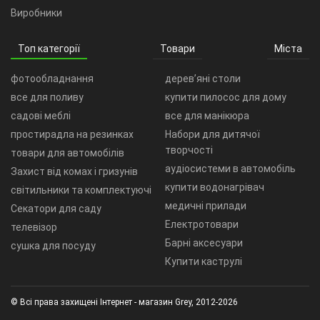
Виробники
Топ категорії
Товари
Міста
фотообладнання
дерев’яні столи
все для поливу
купити пилосос для дому
садові меблі
все для манікюра
простирадла на резинках
Набори для дитячої
творчості
товари для автомобілів
аудіосистеми в автомобіль
Захист від комах і гризунів
купити водонагрівач
світильники та комплектуючі
медичні прилади
Секатори для саду
Електротовари
телевізор
Барні аксесуари
сушка для посуду
Купити каструлі
© Всі права захищені Інтернет - магазин Grey, 2012-2026