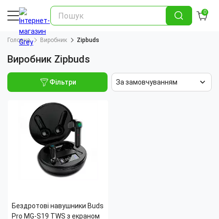
0
Головна
Виробник
Zipbuds
Виробник Zipbuds
Фільтри
За замовчуванням
Бездротові навушники Buds
Pro MG-S19 TWS з екраном