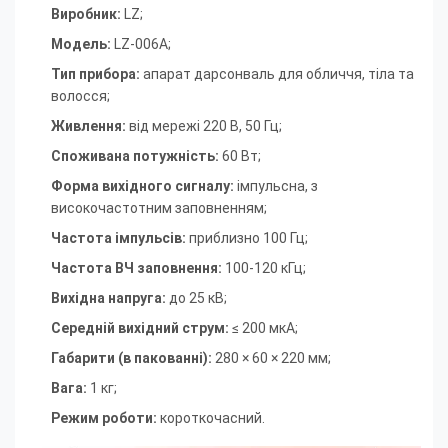
Виробник:
LZ;
Модель:
LZ-006A
;
Тип прибора:
апарат дарсонваль для обличчя, тіла та
волосся
;
Живлення:
від мережі 220 В, 50 Гц
;
Споживана потужність:
60 Вт
;
Форма вихідного сигналу:
імпульсна, з
високочастотним заповненням
;
Частота імпульсів:
приблизно 100 Гц
;
Частота ВЧ заповнення:
100-120 кГц
;
Вихідна напруга:
до 25 кВ
;
Середній вихідний струм:
≤ 200 мкА
;
Габарити (в пакованні):
280 × 60 × 220 мм
;
Вага:
1 кг
;
Режим роботи:
короткочасний.