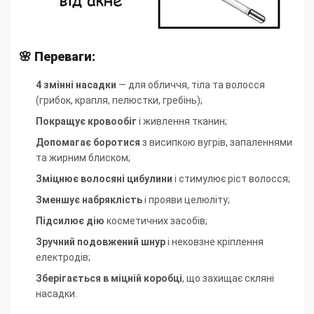
🌸 Переваги:
4 змінні насадки
— для обличчя, тіла та волосся
(грибок, крапля, пелюстки, гребінь);
Покращує кровообіг
і живлення тканин;
Допомагає боротися
з висипкою вугрів, запаленнями
та жирним блиском;
Зміцнює волосяні цибулини
і стимулює ріст волосся;
Зменшує набряклість
і прояви целюліту;
Підсилює дію
косметичних засобів;
Зручний подовжений шнур
і нековзне кріплення
електродів;
Зберігається в міцній коробці
, що захищає скляні
насадки.