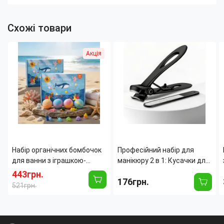
Схожі товари
Акція
Набір органічних бомбочок
Професійний набір для
для ванни з іграшкою-
манікюру 2 в 1: Кусачки для
сюрпризом BATH BOMB
нігтів і металева пилка,
443грн.
176грн.
GIFT, шипучі бомбочки для
чорний, футляр, AND ES-02A
521грн.
купання "Морські мешканці"
12 шт.