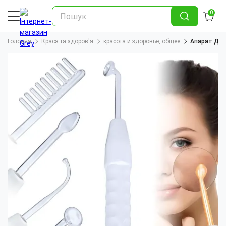
0
Головна
Краса та здоров'я
красота и здоровье, общее
Апарат Дарс