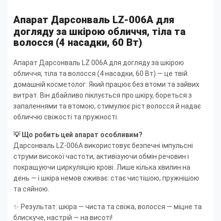
Апарат Дарсонваль LZ-006A для
догляду за шкірою обличчя, тіла та
волосся (4 насадки, 60 Вт)
Апарат Дарсонваль LZ 006A для догляду за шкірою
обличчя, тіла та волосся (4 насадки, 60 Вт) — це твій
домашній косметолог. Який працює без втоми та зайвих
витрат. Він дбайливо піклується про шкіру, бореться з
запаленнями та втомою, стимулює ріст волосся й надає
обличчю свіжості та пружності.
💡 Що робить цей апарат особливим?
Дарсонваль LZ-006A використовує безпечні імпульсні
струми високої частоти, активізуючи обмін речовин і
покращуючи циркуляцію крові. Лише кілька хвилин на
день — і шкіра немов оживає: стає чистішою, пружнішою
та сяйною.
✨ Результат: шкіра — чиста та свіжа, волосся — міцне та
блискуче, настрій — на висоті!