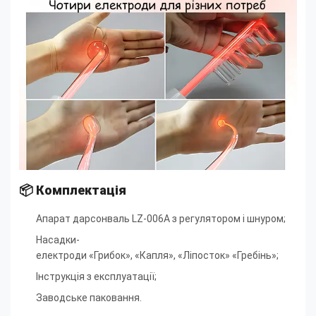
📦 Комплектація
Апарат дарсонваль LZ-006A з регулятором і шнуром
;
Насадки-
електроди
«Грибок»,
«Капля»,
«Ліпосток»
«Гребінь»
;
Інструкція з експлуатації
;
Заводське паковання.