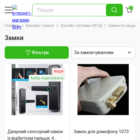
0
Головна
Безпека і захист
Засоби і системи СКУД
Замки та защелк
Замки
Фільтри
За замовчуванням
Акція
Вибір користувача
Дверний сенсорний замок
Замок для домофону 1073
із відбитком пальця, 4