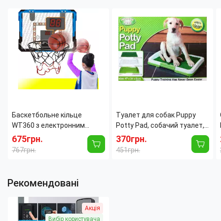
Количество направлений
1
Питание:
Батарейки
запирания:
одноразовые
Количество точек
1
Максимальная рабочая
60
запирания:
температура:
град.
Открытие
Универсальное
блока:
Баскетбольне кільце
Туалет для собак Puppy
WT360 з електронним
Potty Pad, собачий туалет,
табло, світлом і звуком, щит
лоток для собак, туалет
675грн.
370грн.
39×28 см, м'яч Ø25 см
для цуценят домашній
767грн.
451грн.
туалет для
Рекомендовані
Акція
Вибір користувача