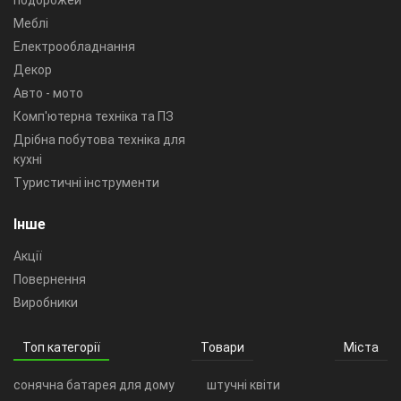
подорожей
Меблі
Електрообладнання
Декор
Авто - мото
Комп'ютерна техніка та ПЗ
Дрібна побутова техніка для
кухні
Туристичні інструменти
Інше
Акції
Повернення
Виробники
Топ категорії
Товари
Міста
сонячна батарея для дому
штучні квіти