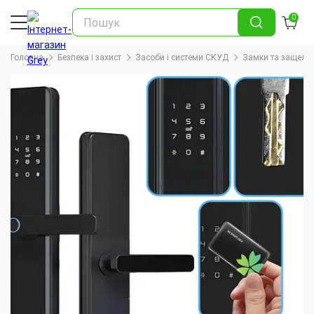
0
Головна
Безпека і захист
Засоби і системи СКУД
Замки та защелк