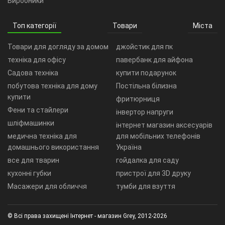
Виробники
Топ категорії
Товари
Міста
Товари для догляду за домом
джойстик для пк
техніка для офісу
павербанк для айфона
Садова техніка
купити подарунок
побутова техніка для дому
Постільна білизна
купити
фритюрниця
Фени та стайлери
інвертор напруги
шліфмашинки
інтернет магазин аксесуарів
медична техніка для
для мобільних телефонів
домашнього використання
Україна
все для тварин
гойдалка для саду
кухонні губки
пристрої для 3D друку
Масажери для обличчя
тумби для взуття
© Всі права захищені Інтернет - магазин Grey, 2012-2026