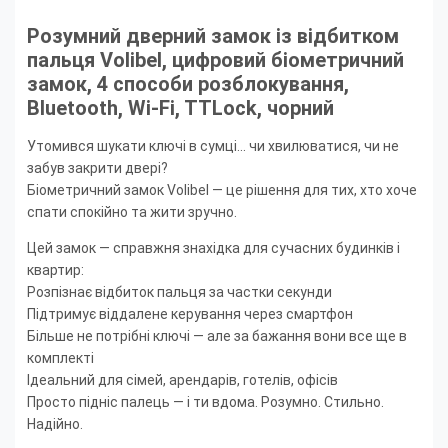
Розумний дверний замок із відбитком
пальця Volibel, цифровий біометричний
замок, 4 способи розблокування,
Bluetooth, Wi-Fi, TTLock, чорний
Утомився шукати ключі в сумці... чи хвилюватися, чи не
забув закрити двері?
Біометричний замок Volibel — це рішення для тих, хто хоче
спати спокійно та жити зручно.
Цей замок — справжня знахідка для сучасних будинків і
квартир:
Розпізнає відбиток пальця за частки секунди
Підтримує віддалене керування через смартфон
Більше не потрібні ключі — але за бажання вони все ще в
комплекті
Ідеальний для сімей, арендарів, готелів, офісів
Просто підніс палець — і ти вдома. Розумно. Стильно.
Надійно.