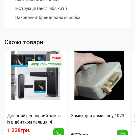
Інструкція (англ. або кит.)
Паковання: брендована коробка
Схожі товари
Акція
Вибір користувача
Дверний сенсорний замок
Замок для домофону 1073
із відбитком пальця, 4
способи відкривання,
1 338грн.
677грн.
розумна біометрична