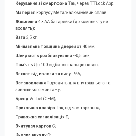
Керування зі смартфона
Так, через TTLock App
;
Матеріал
корпусу Метал/алюмінієвий сплав
;
Живлення
4 × AA батарейки (до комплекту не
входять)
;
Вага
3,5 кг
;
Мінімальна товщина дверей
от 40 мм
;
Швидкість розблокування
~0,5 сек
;
Пам'ять
До 100 відбитків пальців і кодів
;
Захист від вологи та пилу
IP65
;
Встановлення
Підходить для внутрішнього та
зовнішнього монтажу
;
Бренд
Volibel (OEM)
;
Прихована клавіра
Так, під час торкання
;
Тривожна сигналізація
Є
;
Зчитувач карток
Є
;
Кнопка виходу
Є;