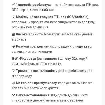
✅ 4 способи розблокування:
відбиток пальця, ПІН-код,
RFID-карта, механічний ключ
📱 Мобільний застосунок TTLock (iOS/Android):
створюй цифрові ключі, переглядай історію доступу,
отримай повідомлення
🔐
Висока точність біометрії:
миттєве сканування
відбитків
🧠
Розумні повідомлення:
сповіщення, якщо двері
залишилися відчиненими
🌐 Wi-Fi-доступ (за наявності шлюзу G2):
керуй
замком із будь-якої точки світу
💡
Тривожна сигналізація:
у разі спроби злому або
підбору коду
🌿
Матеріали преміумкласу
: корпус з алюмінієвого
сплаву, зносостійке покриття
⚒ Легке встановлення:
підходить до більшості
стандартних дверей, не вимагає проведення