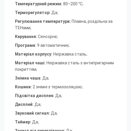
Температурний режим
:
80–200 °C
;
Терморегулятор
:
Да
;
Регулювання температури
:
Плавна, роздільна за
ТЕНами
;
Керування
:
Сенсорне
;
Програми
:
9 автоматичних
;
Матеріал корпусу
:
Неіржавка сталь
;
Матеріал чаші
:
Неіржавка сталь з антипригарним
покриттям
;
Знімна чаша
:
Да
;
Кошики
:
2 знімні з термоізоляцією
;
Підсвітка дисплея
:
Да
;
Дисплей
:
Да
;
Звуковий сигнал
:
Да
;
Таймер
:
Да
;
Захист від перегрівання
:
Да
;