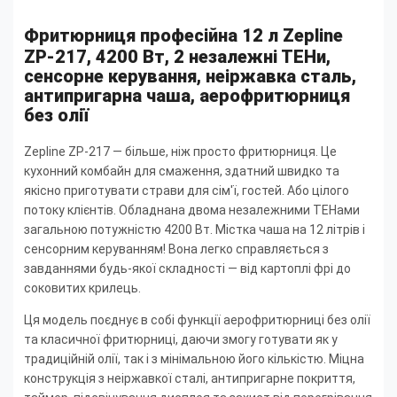
Фритюрниця професійна 12 л Zepline
ZP-217, 4200 Вт, 2 незалежні ТЕНи,
сенсорне керування, неіржавка сталь,
антипригарна чаша, аерофритюрниця
без олії
Zepline ZP-217 — більше, ніж просто фритюрниця. Це
кухонний комбайн для смаження, здатний швидко та
якісно приготувати страви для сім'ї, гостей. Або цілого
потоку клієнтів. Обладнана двома незалежними ТЕНами
загальною потужністю 4200 Вт. Містка чаша на 12 літрів і
сенсорним керуванням! Вона легко справляється з
завданнями будь-якої складності — від картоплі фрі до
соковитих крилець.
Ця модель поєднує в собі функції аерофритюрниці без олії
та класичної фритюрниці, даючи змогу готувати як у
традиційній олії, так і з мінімальною його кількістю. Міцна
конструкція з неіржавкої сталі, антипригарне покриття,