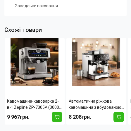
Заводське паковання.
Схожі товари
Кавомашина-кавоварка 2-
Автоматична ріжкова
в-1 Zepline ZP-7305A (3000
кавомашина з вбудованою
Вт, 20 барів) з вбудованою
кавомолкою Zepline ZP-
9 967грн.
8 208грн.
кавомолкою, сенсорним
6807 (1500 Вт, 20 барів, 2.6
IMD-дисплеєм і
л) з капучинатором