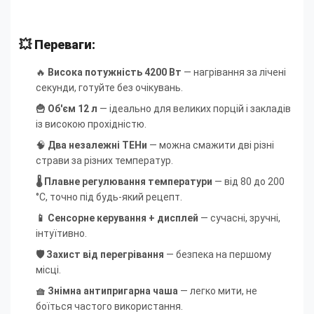
💥 Переваги:
🔥
Висока потужність 4200 Вт
— нагрівання за лічені
секунди, готуйте без очікувань.
🍟 Об'єм 12 л
— ідеально для великих порцій і закладів
із високою прохідністю.
🧠
Два незалежні ТЕНи
— можна смажити дві різні
страви за різних температур.
🌡 Плавне регулювання температури
— від 80 до 200
°C, точно під будь-який рецепт.
📱 Сенсорне керування + дисплей
— сучасні, зручні,
інтуїтивно.
🛡 Захист від перегрівання
— безпека на першому
місці.
🧺 Знімна антипригарна чаша
— легко мити, не
боїться частого використання.