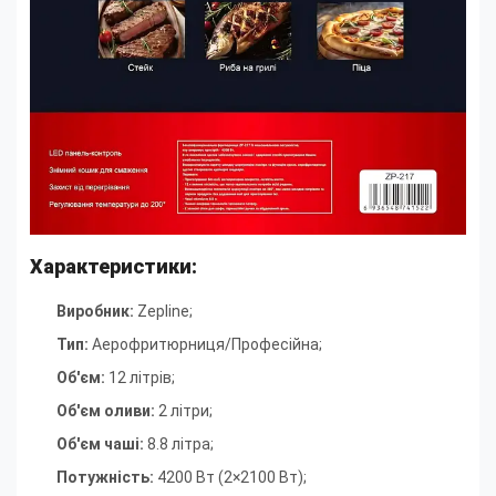
Характеристики:
Виробник:
Zepline;
Тип
:
Аерофритюрниця/Професійна
;
Об'єм
:
12 літрів
;
Об'єм оливи
:
2 літри
;
Об'єм чаші
:
8.8 літра
;
Потужність
:
4200 Вт (2×2100 Вт)
;