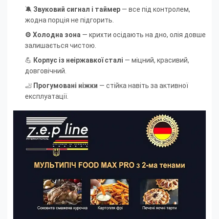
🔕
Звуковий сигнал і таймер
— все під контролем,
жодна порція не підгорить.
⚙ Холодна зона
— крихти осідають на дно, олія довше
залишається чистою.
💪
Корпус із неіржавкої сталі
— міцний, красивий,
довговічний.
🦶
Прогумовані ніжки
— стійка навіть за активної
експлуатації.