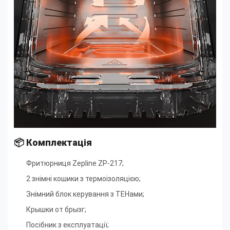
📦
Комплектація
Фритюрниця Zepline ZP-217;
2 знімні кошики з термоізоляцією
;
Знімний блок керування з ТЕНами
;
Крышки от брызг
;
Посібник з експлуатації
;