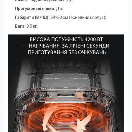
Прогумовані ніжки
:
Да
;
Габарити (В × Ш)
:
34×30 см (основний корпус)
;
Вага
:
8.5 кг.