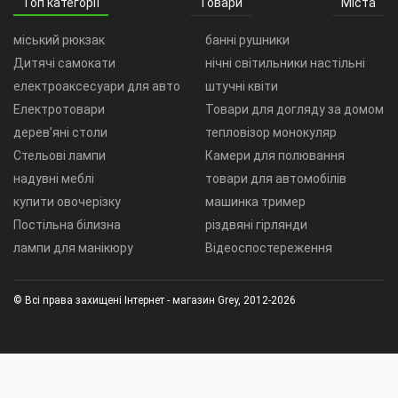
Топ категорії
Товари
Міста
міський рюкзак
банні рушники
Дитячі самокати
нічні світильники настільні
електроаксесуари для авто
штучні квіти
Електротовари
Товари для догляду за домом
дерев’яні столи
тепловізор монокуляр
Стельові лампи
Камери для полювання
надувні меблі
товари для автомобілів
купити овочерізку
машинка тример
Постільна білизна
різдвяні гірлянди
лампи для манікюру
Відеоспостереження
© Всі права захищені Інтернет - магазин Grey, 2012-2026