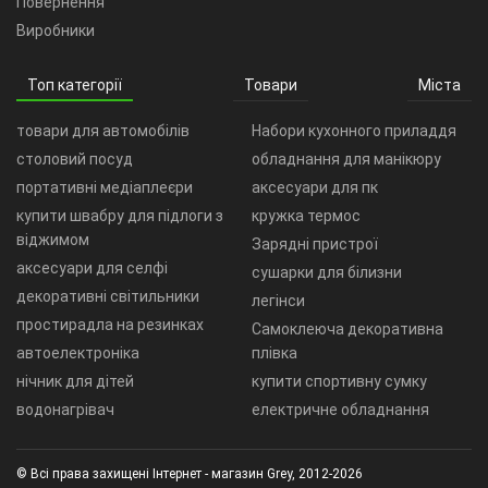
Повернення
Виробники
Топ категорії
Товари
Міста
товари для автомобілів
Набори кухонного приладдя
столовий посуд
обладнання для манікюру
портативні медіаплеєри
аксесуари для пк
купити швабру для підлоги з
кружка термос
віджимом
Зарядні пристрої
аксесуари для селфі
сушарки для білизни
декоративні світильники
легінси
простирадла на резинках
Самоклеюча декоративна
автоелектроніка
плівка
нічник для дітей
купити спортивну сумку
водонагрівач
електричне обладнання
© Всі права захищені Інтернет - магазин Grey, 2012-2026