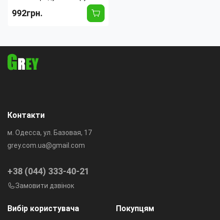
дозатором на 6 відділень,
992грн.
зелений
Тип:
Диспенсер
Длина:
270 мм
Ширина:
270 мм
Материал:
Пластик
Объем:
6000 л
Контакти
м. Одесса, ул. Базовая, 17
grey.com.ua@gmail.com
+38 (044) 333-40-21
Замовити дзвінок
Вибір користувача
Покупцям