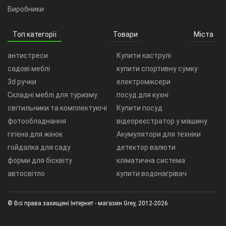
Виробники
Топ категорії
Товари
Міста
антистреси
Купити каструлі
садові меблі
купити спортивну сумку
3d ручки
електроміксери
Складні меблі для туризму
посуд для кухні
світильники та комплектуючі
Купити посуд
фотообладнання
відеореєстратор у машину
гігієна для жінок
Акумулятори для техніки
гойдалка для саду
детектор валюти
форми для бісквіту
кліматична система
автосвітло
купити водонагрівач
© Всі права захищені Інтернет - магазин Grey, 2012-2026