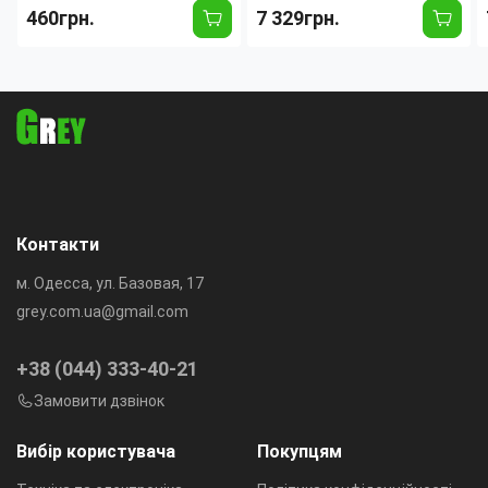
Lite Soar із сенсорним
15", Bluetooth, TWS,
460грн.
7 329грн.
дисплеєм на кейсі (для
Караоке, 2 радіомікрофони,
iOS/Android/Samsung/
FM, RGB-підсвітка, 5000mAh
iPhone)
Контакти
м. Одесса, ул. Базовая, 17
grey.com.ua@gmail.com
+38 (044) 333-40-21
Замовити дзвінок
Вибір користувача
Покупцям