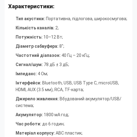
Характеристики:
Тип акустики:
Портативна, підлогова, широкосмугова;
Кількість каналів:
2;
Потужність:
10–12 Вт;
Діаметр сабвуфера:
8";
Частотний діапазон:
40 Гц – 20 кГц;
Сигнал/шум:
78 дБ ± 3 дБ;
Імпеданс:
4 Ом;
Інтерфейси:
Bluetooth, USB, USB Type C, microUSB,
HDMI, AUX (3.5 мм), RCA, TF-карта;
Джерело живлення:
Вбудований акумулятор/USB/
система;
Акумулятор:
1800 мА·год;
Час роботи:
до 6 годин;
Матеріал корпусу:
ABC пластик;