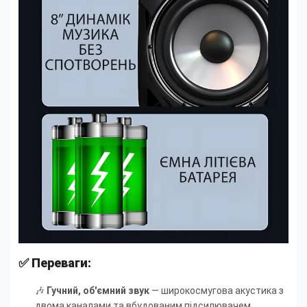
✅ Переваги:
🎶
Гучний, об'ємний звук
— широкосмугова акустика з
двома каналами та вбудованим підсилювачем