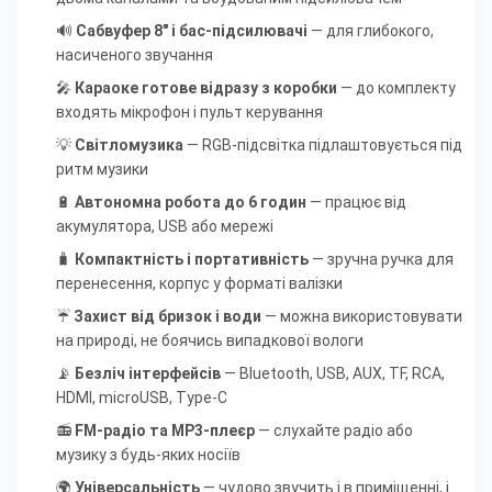
🔊
Сабвуфер 8" і бас-підсилювачі
— для глибокого,
насиченого звучання
🎤
Караоке готове відразу з коробки
— до комплекту
входять мікрофон і пульт керування
💡
Світломузика
— RGB-підсвітка підлаштовується під
ритм музики
🔋
Автономна робота до 6 годин
— працює від
акумулятора, USB або мережі
🧳
Компактність і портативність
— зручна ручка для
перенесення, корпус у форматі валізки
☔
Захист від бризок і води
— можна використовувати
на природі, не боячись випадкової вологи
📡
Безліч інтерфейсів
— Bluetooth, USB, AUX, TF, RCA,
HDMI, microUSB, Type-C
📻
FM-радіо та MP3-плеєр
— слухайте радіо або
музику з будь-яких носіїв
🌍
Універсальність
— чудово звучить і в приміщенні, і