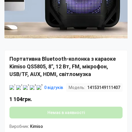
Портативна Bluetooth-колонка з караоке
Kimiso QS5805, 8", 12 Вт, FM, мікрофон,
USB/TF, AUX, HDMI, світломузка
0 відгуків
Модель:
14153149111407
1 104грн.
Немає в наявності
Виробник:
Kimiso