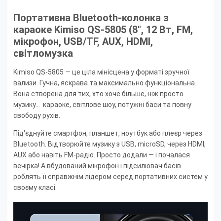
Портативна Bluetooth-колонка з
караоке Kimiso QS-5805 (8", 12 Вт, FM,
мікрофон, USB/TF, AUX, HDMI,
світломузка
Kimiso QS-5805 — це ціла мінісцена у форматі зручної
вализи. Гучна, яскрава та максимально функціональна.
Вона створена для тих, хто хоче більше, ніж просто
музику... караоке, світлове шоу, потужні баси та повну
свободу рухів.
Під'єднуйте смартфон, планшет, ноутбук або плеєр через
Bluetooth. Відтворюйте музику з USB, microSD, через HDMI,
AUX або навіть FM-радіо. Просто додали — і почалася
вечірка! А вбудований мікрофон і підсилювач басів
роблять її справжнім лідером серед портативних систем у
своєму класі.