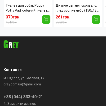
Туалет для собак Puppy
Дитяче світне покривало,
Potty Pad, собачий туалет,
плед зоряне небо (150x180
лоток для собак, туалет
см)
370грн.
261грн.
для цуценят домашній
451грн.
383грн.
туалет для
Контакти
м. Одесса, ул. Базовая, 17
grey.com.ua@gmail.com
+38 (044) 333-40-21
Замовити дзвінок