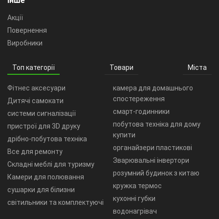
Інше
Акції
Повернення
Виробники
Топ категорії
Товари
Міста
Фітнес аксесуари
камера для домашнього
спостереження
Дитячі самокати
смарт-годинники
системи сигналізації
побутова техніка для дому
пристрої для 3D друку
купити
дрібно-побутова техніка
органайзери пластикові
Все для ремонту
Зварювальні інвертори
Складні меблі для туризму
розумний будинок з китаю
Камери для полювання
кружка термос
сушарки для білизни
кухонні губки
світильники та комплектуючі
водонагрівач