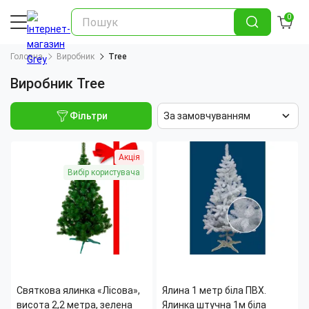
0
Головна
Виробник
Tree
Виробник Tree
Фільтри
За замовчуванням
Акція
Вибір користувача
Святкова ялинка «Лісова»,
Ялина 1 метр біла ПВХ.
висота 2,2 метра, зелена
Ялинка штучна 1м біла