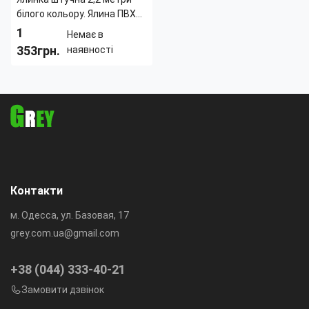
білого кольору. Ялина ПВХ
2,2 метра біла
1
Немає в
353грн.
наявності
Вид
ель
дерева:
искусственная
Высота дерева:
2 м
Иней:
Нет
Конструкция
Ствольная
дерева:
Подставка:
Да
Контакти
м. Одесса, ул. Базовая, 17
grey.com.ua@gmail.com
+38 (044) 333-40-21
Замовити дзвінок