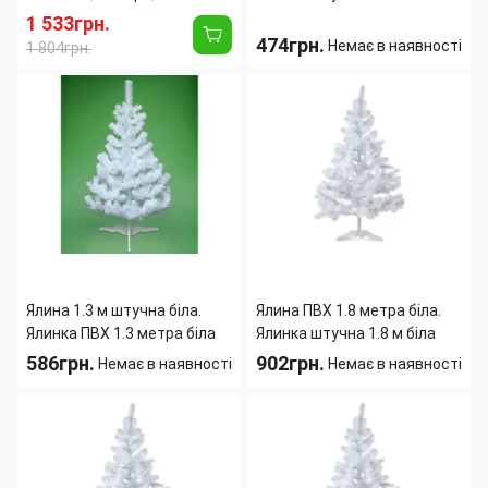
1 533грн.
474грн.
Немає в наявності
1 804грн.
Вид
ель
Вид
ель
дерева:
искусственная
дерева:
искусственная
Высота дерева:
2.2 м
Высота дерева:
1 м
Иней:
Нет
Иней:
Нет
Конструкция
Ствольная
Конструкция
Ствольная
дерева:
дерева:
Подставка:
Да
Подставка:
Да
Ялина 1.3 м штучна біла.
Ялина ПВХ 1.8 метра біла.
Ялинка ПВХ 1.3 метра біла
Ялинка штучна 1.8 м біла
586грн.
902грн.
Немає в наявності
Немає в наявності
Вид
ель
Вид
ель
дерева:
искусственная
дерева:
искусственная
Высота дерева:
1.3 м
Высота дерева:
1.8 м
Иней:
Нет
Иней:
Нет
Конструкция
Ствольная
Конструкция
Ствольная