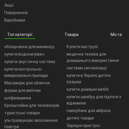
Акції
Повернення
Виробники
Топ категорії
Товари
Міста
обладнання для манікюру
Купити каструлі
купити водонагрівач
медична техніка для
домашнього використання
купити акустичну систему
системи сигналізації
купити контрольно-
вимірювальні прилади
купити в Україні дитячі
іграшки
Масажери для обличчя
купити домашні меблі
форми для випічки
купити швабру для підлоги з
шліфмашинки
віджимом
Кронштейни для телевізорів
павербанк для айфона
туристські товари
дитячі товари
ультразвукове зволоження
Зарядні пристрої
повітря