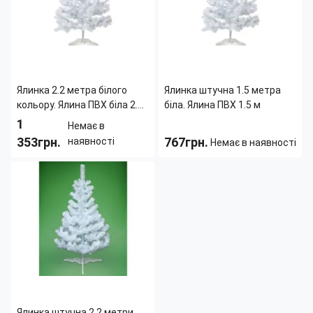
дерева:
дерева:
Подставка:
Да
Подставка:
Да
Ялинка 2.2 метра білого
Ялинка штучна 1.5 метра
кольору. Ялина ПВХ біла 2.2
біла. Ялина ПВХ 1.5 м
м
1
Немає в
353грн.
767грн.
наявності
Немає в наявності
Вид
ель
Вид
ель
дерева:
искусственная
дерева:
искусственная
Высота дерева:
2.2 м
Высота дерева:
1.5 м
Иней:
Нет
Иней:
Нет
Конструкция
Ствольная
Конструкция
Ствольная
дерева:
дерева:
Подставка:
Да
Подставка:
Да
Ялинка штучна 2,2 метри